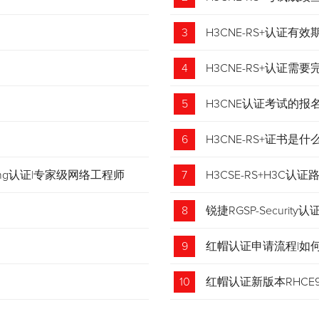
3
H3CNE-RS+认证有
4
H3CNE-RS+认证
5
H3CNE认证考试的
6
H3CNE-RS+证书
tching认证|专家级网络工程师
7
H3CSE-RS+H3C
8
锐捷RGSP-Security认
9
红帽认证申请流程|如
收藏！
10
红帽认证新版本RHCE9