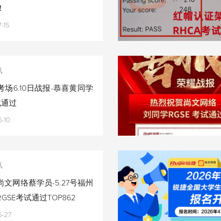
！
-15
讯
场6.10日战报-恭喜黄同学
试通过
-10
讯
文网络蔡学员-5.27号福州
GSE考试通过TOP862
5-27