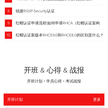
8
锐捷RGSP-Security认证
9
红帽认证申请流程|如何申请RHCA（红帽认证架构
师）证书？申请步骤请收藏！
10
红帽认证新版本RHCE9.0和RHCE8.0的区别是什么？
开班 & 心得 & 战报
开班计划 + 学员心得 + 考试战报
开班计划
更多