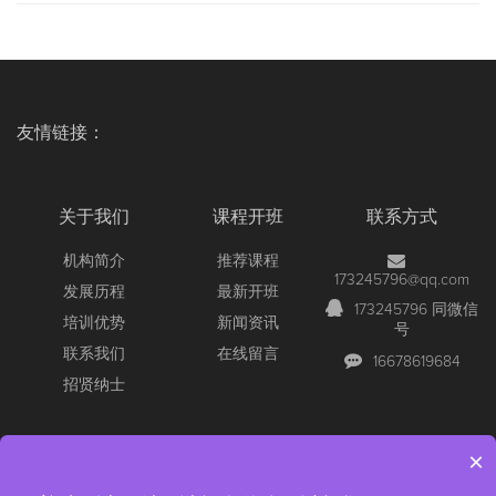
友情链接：
关于我们
课程开班
联系方式
机构简介
推荐课程
173245796@qq.com
发展历程
最新开班
173245796 同微信
培训优势
新闻资讯
号
联系我们
在线留言
16678619684
招贤纳士
×
Copyright © 2026 All Rights Reserved
【官网】青岛尚文网络/锐捷