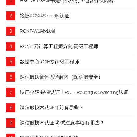
1
H3CNE-RS+证书是什么级别？包含什么内容
2
锐捷RGSP-Security认证
3
RCNP-WLAN认证
4
RCNP-云计算工程师方向|高级工程师
5
数据中心RCIE专家级工程师
6
深信服认证体系详解释（深信服安全）
7
认证介绍|锐捷认证丨RCIE-Routing & Switching认证|
专家级网络工程师
8
深信服技术认证目前有哪些？
9
深信服技术认证 考试注意事项有哪些？