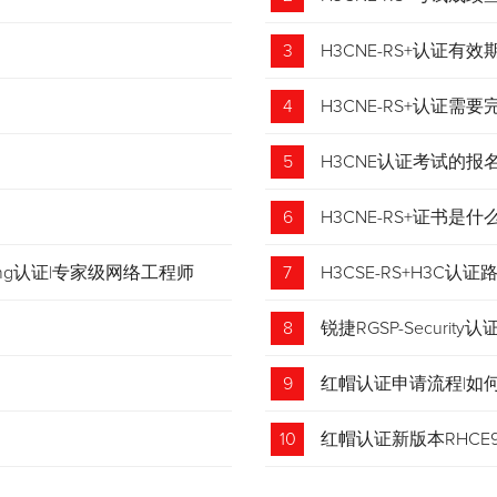
3
H3CNE-RS+认证有
4
H3CNE-RS+认证
5
H3CNE认证考试的
6
H3CNE-RS+证书
tching认证|专家级网络工程师
7
H3CSE-RS+H3C
8
锐捷RGSP-Security认
9
红帽认证申请流程|如
收藏！
10
红帽认证新版本RHCE9