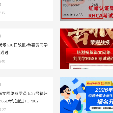
！
-15
讯
场6.10日战报-恭喜黄同学
试通过
-10
讯
文网络蔡学员-5.27号福州
GSE考试通过TOP862
5-27